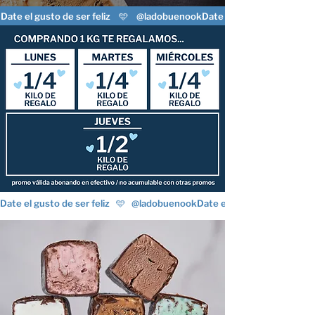
Date el gusto de ser feliz    🩵    @ladobuenook
Date el gusto de ser feliz   🩵   @ladobuenook