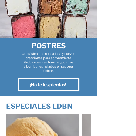
POSTRES
Un clásico que nunca falla y
nuevas
creaciones para sorprenderte.
Probá nuestras barritas, postres
y bombones helados en sabores
únicos
¡No te los pierdas!
ESPECIALES LDBN